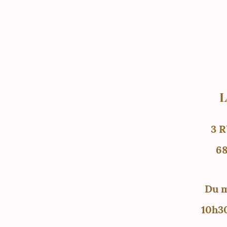
L
3 
6
Du m
10h30