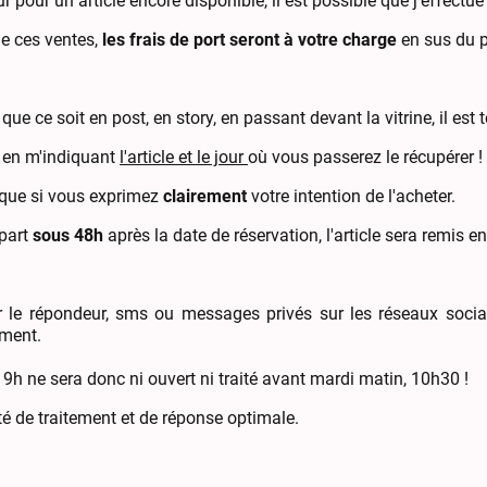
 pour un article encore disponible, il est possible que j'effectue
de ces ventes,
les frais de port seront à votre charge
en sus du pr
 que ce soit en post, en story, en passant devant la vitrine, il est t
e en m'indiquant
l'article et le jour
où vous passerez le récupérer !
vé que si vous exprimez
clairement
votre intention de l'acheter.
 part
sous 48h
après la date de réservation, l'article sera remis en
le répondeur, sms ou messages privés sur les réseaux sociaux
ement.
h ne sera donc ni ouvert ni traité avant mardi matin, 10h30 !
té de traitement et de réponse optimale.